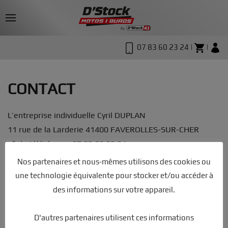
07 83 60 23 24 |
|
CONTACT
L’entreprise individuelle Cyril DUPLAN
11 rue de la Larderie 41400 FAVEROLLES-SUR-CHER
n° de téléphone : 07 83 60 23 24
Nos partenaires et nous-mêmes utilisons des cookies ou
Cliquer ici pour appeler
une technologie équivalente pour stocker et/ou accéder à
des informations sur votre appareil.
D'autres partenaires utilisent ces informations