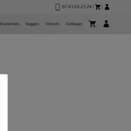
07 83 60 23 24 |
|
Draisiennes
Buggies
Voitures
Outillages