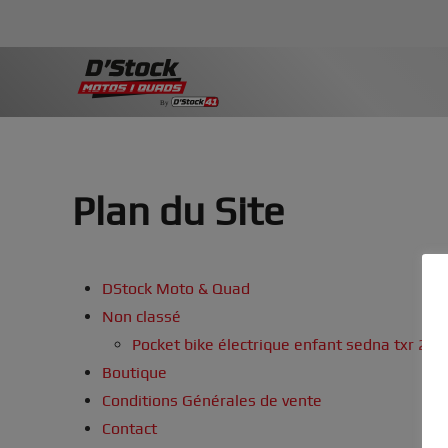
Plan du Site
DStock Moto & Quad
Non classé
Pocket bike électrique enfant sedna txr 25
Boutique
Conditions Générales de vente
Contact