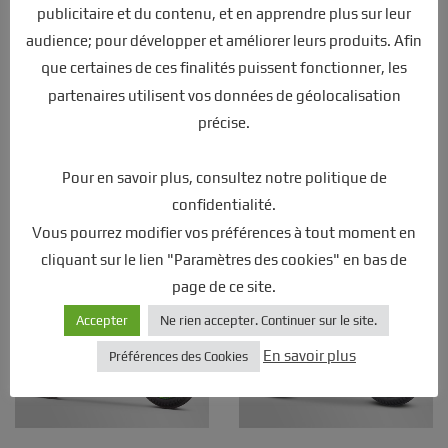
publicitaire et du contenu, et en apprendre plus sur leur
audience; pour développer et améliorer leurs produits. Afin
que certaines de ces finalités puissent fonctionner, les
partenaires utilisent vos données de géolocalisation
précise.
DRAISIENNE ÉLECTRIQUE SANO
Pocket bike électrique enfant sedna
SEDNA MX 12″ 2025 – JAUNE
txr 250w Bleu
Pour en savoir plus, consultez notre politique de
399,00
€
489,00
€
confidentialité.
Vous pourrez modifier vos préférences à tout moment en
cliquant sur le lien "Paramètres des cookies" en bas de
page de ce site.
Accepter
Ne rien accepter. Continuer sur le site.
En savoir plus
Préférences des Cookies