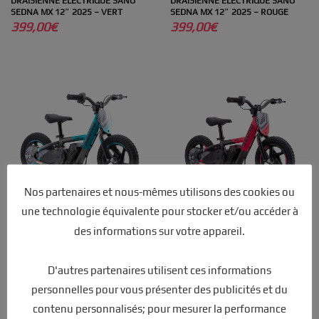
DRAISIENNE ÉLECTRIQUE SANO
DRAISIENNE ÉLECTRIQUE SANO
SEDNA MX 12″ 2025 – VERT
SEDNA MX 12″ 2025 – ROUGE
399,00
€
399,00
€
Nos partenaires et nous-mêmes utilisons des cookies ou
une technologie équivalente pour stocker et/ou accéder à
DRAISIENNE ÉLECTRIQUE SANO
DRAISIENNE ÉLECTRIQUE SANO
SEDNA MX 12″ 2025 – BLEU
SEDNA Mx 12″ 2025 – ROSE
des informations sur votre appareil.
399,00
€
399,00
€
D'autres partenaires utilisent ces informations
personnelles pour vous présenter des publicités et du
contenu personnalisés; pour mesurer la performance