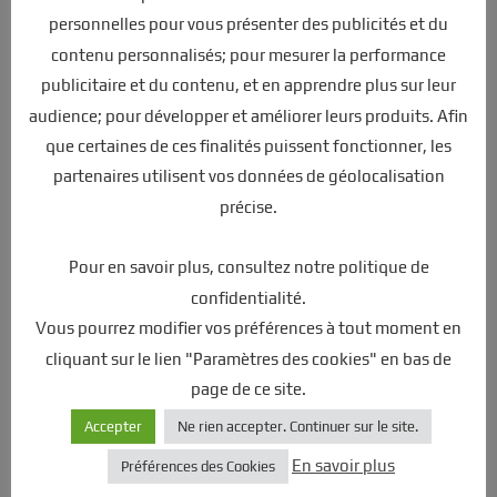
de vous connecter à votre compte et d’ajouter des
personnelles pour vous présenter des publicités et du
contenu personnalisés; pour mesurer la performance
produits à votre panier, et de commander en toute
publicitaire et du contenu, et en apprendre plus sur leur
sécurité.Statistiques: ces cookies stockent des
audience; pour développer et améliorer leurs produits. Afin
informations telles que le nombre de visiteurs sur le site
que certaines de ces finalités puissent fonctionner, les
Web, le nombre de visiteurs uniques, les pages du site
partenaires utilisent vos données de géolocalisation
Web visitées, la source de la visite, etc. Ces données nous
précise.
aident à comprendre et à analyser les performances du
site Web. et là où elle doit être améliorée.Marketing:
Pour en savoir plus, consultez notre politique de
Notre site Web affiche des publicités. Ces cookies sont
confidentialité.
utilisés pour personnaliser les publicités que nous vous
Vous pourrez modifier vos préférences à tout moment en
montrons afin qu’elles soient significatives pour vous. Ces
cliquant sur le lien "Paramètres des cookies" en bas de
cookies nous aident également à suivre l’efficacité de ces
page de ce site.
campagnes publicitaires.Les informations stockées dans
ces cookies peuvent également être utilisées par les
Accepter
Ne rien accepter. Continuer sur le site.
fournisseurs de publicité tiers pour vous montrer
En savoir plus
Préférences des Cookies
également des publicités sur d’autres sites Web sur le