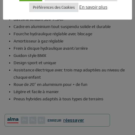
A partir de 11 ans
En savoir plus
Préférences des Cookies
Moteur 750W Brushless + Sine wave controller
Batterie lithium 36V 7.5Ah
Cadre en aluminium tout suspendu solide et durable
Fourche hydraulique réglable avec blocage
Amortisseur à gaz réglable
Frein à disque hydraulique avant/arrière
Guidon style BMX
Design sport et unique
Assistance électrique avec trois map adaptées au niveau de
chaque enfant
Roue de 20″ en aluminium pour + de fun
Légère et facile à manier
Pneus hybrides adaptés à tous types de terrains
2
3
4
réessayer
ERREUR