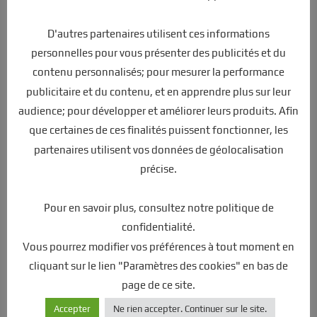
Le cadre en aluminium assure légèreté et robustesse, créant ainsi
la base parfaite pour cette draisienne électrique révolutionnaire.
D'autres partenaires utilisent ces informations
La Sedna SX 20 est dotée d’un moteur brushless de 750W et d’une
personnelles pour vous présenter des publicités et du
batterie lithium 36V7.5 Ah, offrant une assistance électrique sur
trois vitesses différentes.
contenu personnalisés; pour mesurer la performance
publicitaire et du contenu, et en apprendre plus sur leur
Pesant seulement 22 kg, elle allie puissance, légèreté et autonomie
audience; pour développer et améliorer leurs produits. Afin
pour une expérience de conduite unique.
que certaines de ces finalités puissent fonctionner, les
partenaires utilisent vos données de géolocalisation
Offrez à votre enfant un produit nouveau sur le marché, haut de
gamme et qui saura répondre aux attentes de votre graine de
précise.
champion !
Pour en savoir plus, consultez notre politique de
Un produit parfait pour accompagner les parents en balade
confidentialité.
sportive sans se soucier de la qualité.
Vous pourrez modifier vos préférences à tout moment en
N’hésitez pas à nous contacter, nos conseillers se feront un plaisir
cliquant sur le lien "Paramètres des cookies" en bas de
de vous aider.
page de ce site.
Accepter
Ne rien accepter. Continuer sur le site.