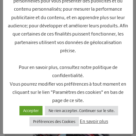
personnelles pour vous présenter des publicités et du
incluse.
contenu personnalisés; pour mesurer la performance
Quad livré en caisse pour une meilleure protection lors du transport
publicitaire et du contenu, et en apprendre plus sur leur
, roues guidon amortisseurs a montés (environ 45min de montage)
audience; pour développer et améliorer leurs produits. Afin
que certaines de ces finalités puissent fonctionner, les
partenaires utilisent vos données de géolocalisation
2
3
4
réessayer
ERREUR
précise.
Pour en savoir plus, consultez notre politique de
confidentialité.
Produits similaires
Vous pourrez modifier vos préférences à tout moment en
cliquant sur le lien "Paramètres des cookies" en bas de
page de ce site.
Accepter
Ne rien accepter. Continuer sur le site.
En savoir plus
Préférences des Cookies