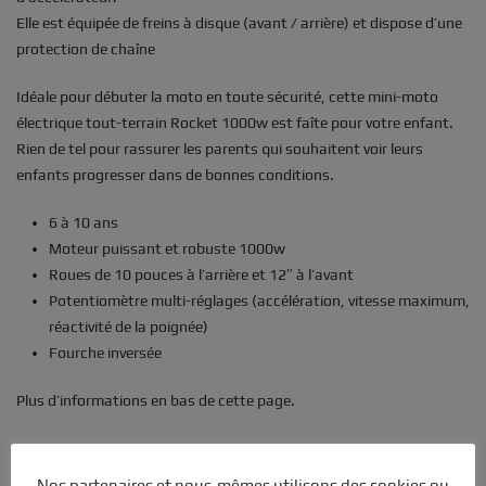
Elle est équipée de freins à disque (avant / arrière) et dispose d’une
protection de chaîne
Idéale pour débuter la moto en toute sécurité, cette mini-moto
électrique tout-terrain Rocket 1000w est faîte pour votre enfant.
Rien de tel pour rassurer les parents qui souhaitent voir leurs
enfants progresser dans de bonnes conditions.
6 à 10 ans
Moteur puissant et robuste 1000w
Roues de 10 pouces à l’arrière et 12″ à l’avant
Potentiomètre multi-réglages (accélération, vitesse maximum,
réactivité de la poignée)
Fourche inversée
Plus d’informations en bas de cette page.
Nos partenaires et nous-mêmes utilisons des cookies ou