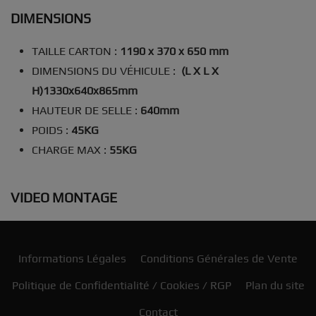
DIMENSIONS
TAILLE CARTON :
1190 x 370 x 650 mm
DIMENSIONS DU VÉHICULE :
(L X L X
H)
1330x640x865mm
HAUTEUR DE SELLE :
640mm
POIDS :
45KG
CHARGE MAX :
55KG
VIDEO MONTAGE
Informations Légales
Conditions Générales de Vente
Politique de Confidentialité / Cookies / RGP
Plan du site
Contact